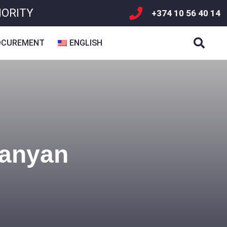
HORITY
+374 10 56 40 14
OCUREMENT
ENGLISH
kanyan