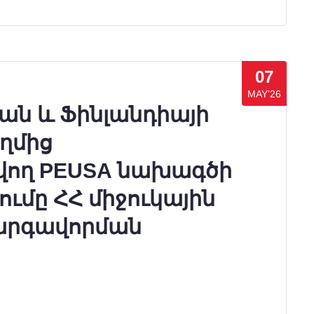
07
MAY’26
ան և Ֆինլանդիայի
ղմից
ող PEUSA նախագծի
ւմը ՀՀ միջուկային
արգավորման