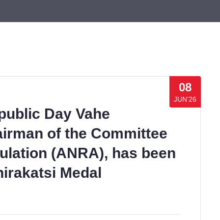
08
JUN’26
public Day Vahe
airman of the Committee
ulation (ANRA), has been
irakatsi Medal