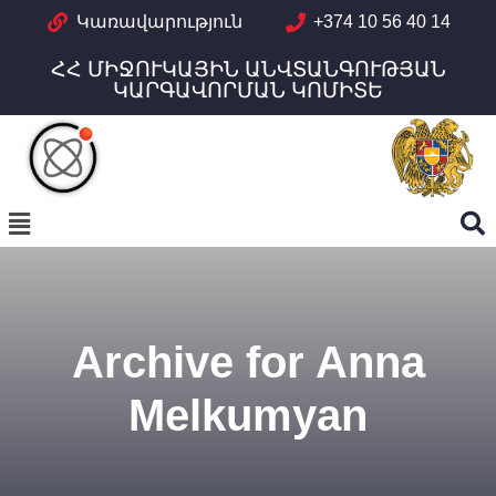
Կառավարություն
+374 10 56 40 14
ՀՀ ՄԻՋՈՒԿԱՅԻՆ ԱՆՎՏԱՆԳՈՒԹՅԱՆ
ԿԱՐԳԱՎՈՐՄԱՆ ԿՈՄԻՏԵ
Archive for Anna
Melkumyan