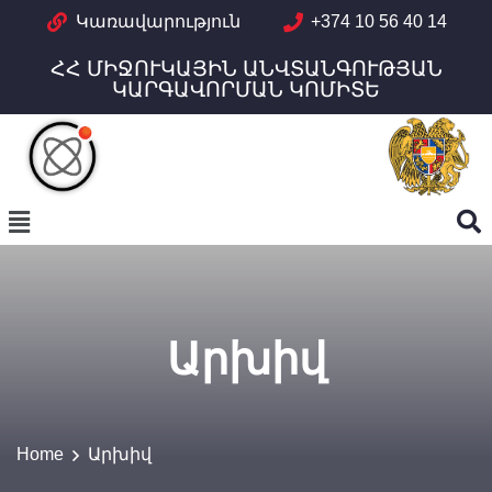
Կառավարություն
+374 10 56 40 14
ՀՀ ՄԻՋՈՒԿԱՅԻՆ ԱՆՎՏԱՆԳՈՒԹՅԱՆ
ԿԱՐԳԱՎՈՐՄԱՆ ԿՈՄԻՏԵ
Արխիվ
Home
Արխիվ