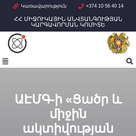
Կառավարություն
+374 10 56 40 14
ՀՀ ՄԻՋՈՒԿԱՅԻՆ ԱՆՎՏԱՆԳՈՒԹՅԱՆ
ԿԱՐԳԱՎՈՐՄԱՆ ԿՈՄԻՏԵ
ԱԷՄԳ-ի «Ցածր և
միջին
ակտիվության