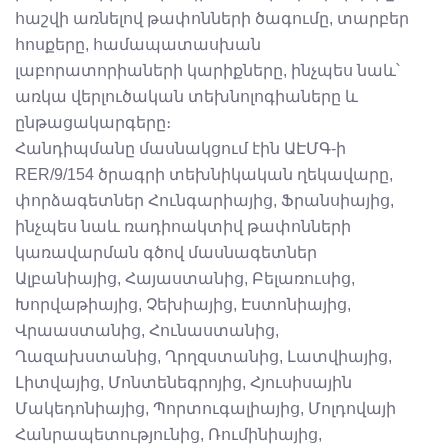
հաշվի առնելով թափոնների ծագումը, տարբեր
հոսքերը, համապատասխան
լաբորատորիաների կարիքները, ինչպես նաև՝
առկա վերլուծական տեխնոլոգիաները և
ընթացակարգերը։
Հանդիպմանը մասնակցում էին ԱԷՄԳ-ի
RER/9/154 ծրագրի տեխնիկական ղեկավարը,
փորձագետներ Հունգարիայից, Ֆրանսիայից,
ինչպես նաև ռադիոակտիվ թափոնների
կառավարման գծով մասնագետներ
Ալբանիայից, Հայաստանից, Բելառուսից,
Խորվաթիայից, Չեխիայից, Էստոնիայից,
Վրաաստանից, Հունաստանից,
Ղազախստանից, Ղրղզստանից, Լատվիայից,
Լիտվայից, Մոնտենեգրոյից, Հյուսիսային
Մակեդոնիայից, Պորտուգալիայից, Մոլդովայի
Հանրապետությունից, Ռումինիայից,