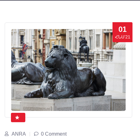
01
ՀՆՍ’21
ANRA
0 Comment