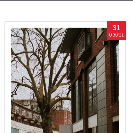
31
ՄՅՍ’21