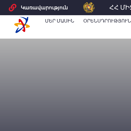
ՀՀ Մ
Կառավարություն
ՄԵՐ ՄԱՍԻՆ
ՕՐԵՆՍԴՐՈՒԹՅՈՒՆ