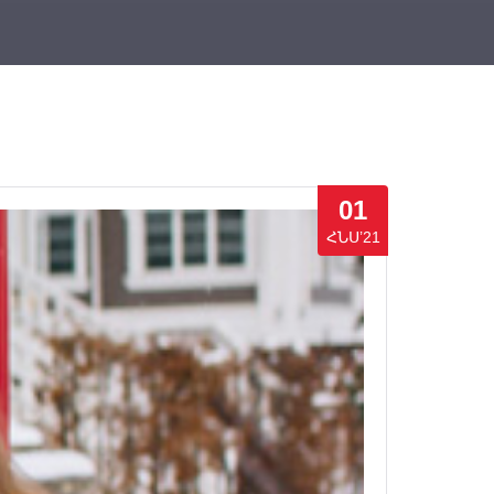
01
ՀՆՍ’21