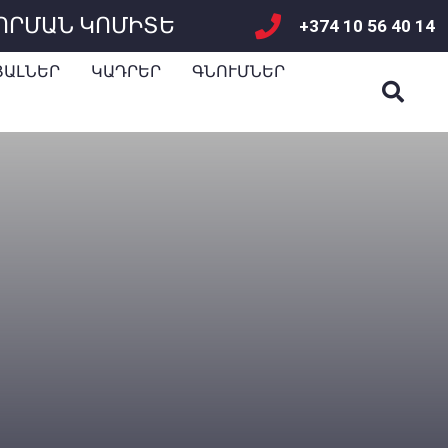
ՈՐՄԱՆ ԿՈՄԻՏԵ
+374 10 56 40 14
ՅԱԼՆԵՐ
ԿԱԴՐԵՐ
ԳՆՈՒՄՆԵՐ