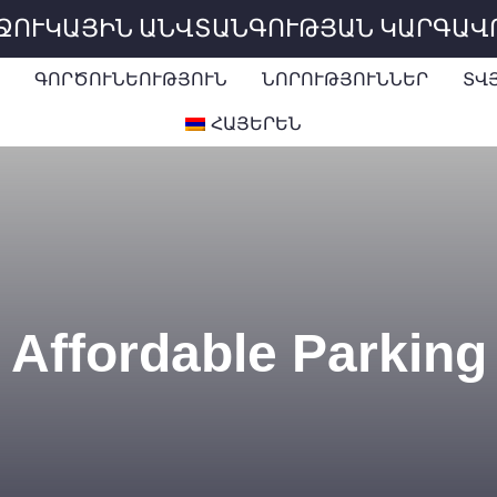
ԻՋՈՒԿԱՅԻՆ ԱՆՎՏԱՆԳՈՒԹՅԱՆ ԿԱՐԳԱՎ
ԳՈՐԾՈՒՆԵՈՒԹՅՈՒՆ
ՆՈՐՈՒԹՅՈՒՆՆԵՐ
ՏՎ
ՀԱՅԵՐԵՆ
Affordable Parking