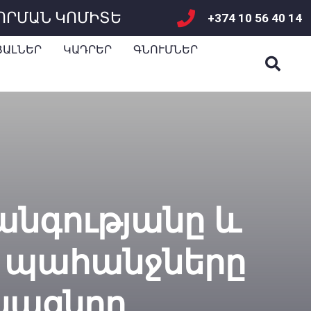
ՈՐՄԱՆ ԿՈՄԻՏԵ
+374 10 56 40 14
ՅԱԼՆԵՐ
ԿԱԴՐԵՐ
ԳՆՈՒՄՆԵՐ
անգությանը և
 պահանջները
ոնացնող