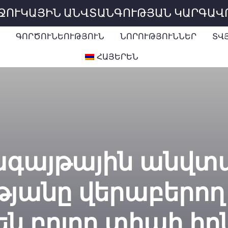
ԻՋՈՒԿԱՅԻՆ ԱՆՎՏԱՆԳՈՒԹՅԱՆ ԿԱՐԳԱՎ
ԳՈՐԾՈՒՆԵՈՒԹՅՈՒՆ
ՆՈՐՈՒԹՅՈՒՆՆԵՐ
ՏՎ
ՀԱՅԵՐԵՆ
ագայթային անվտ
յանը վերաբերող
 են բոլոր տիպի ի