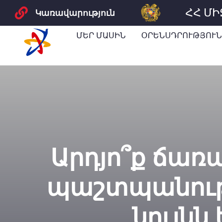
ՀՀ Մ
Կառավարություն
ՄԵՐ ՄԱՍԻՆ
ՕՐԵՆՍԴՐՈՒԹՅՈՒՆ
Արդյո՞ք ճառ
պաշտպանութ
նույնն