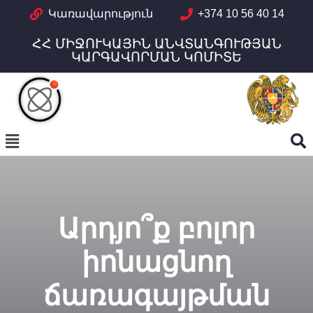
Կառավարություն
+374 10 56 40 14
ՀՀ ՄԻՋՈՒԿԱՅԻՆ ԱՆՎՏԱՆԳՈՒԹՅԱՆ
ԿԱՐԳԱՎՈՐՄԱՆ ԿՈՄԻՏԵ
Արդյո՞ք բոլոր
իոնացնող
ճառագայթման