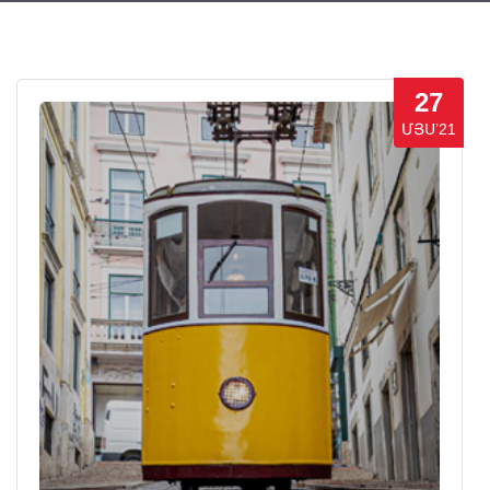
27
ՄՅՍ’21