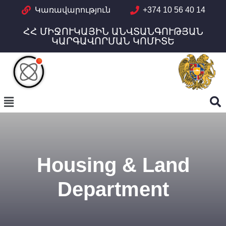
Կառավարություն
+374 10 56 40 14
ՀՀ ՄԻՋՈՒԿԱՅԻՆ ԱՆՎՏԱՆԳՈՒԹՅԱՆ
ԿԱՐԳԱՎՈՐՄԱՆ ԿՈՄԻՏԵ
Housing & Land
Department