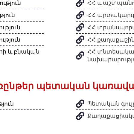
ւթյուն
ՀՀ պաշտպանո
յուն
ՀՀ արտակարգ
ւթյուն
ՀՀ տրանսպոր
ւթյուն
ՀՀ քաղաքաշին
րի և բնական
ՀՀ տնտեսական
նախարարությ
առընթեր պետական կառավ
յուն
Պետական գույ
Քաղաքացիական