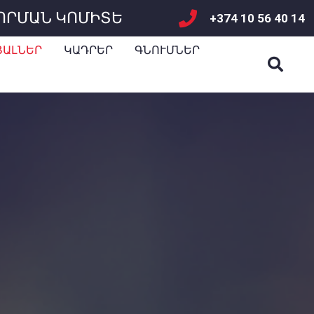
ՈՐՄԱՆ ԿՈՄԻՏԵ
+374 10 56 40 14
ՅԱԼՆԵՐ
ԿԱԴՐԵՐ
ԳՆՈՒՄՆԵՐ