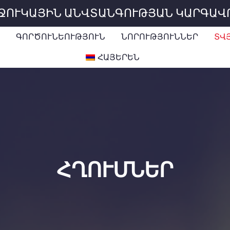
ԻՋՈՒԿԱՅԻՆ ԱՆՎՏԱՆԳՈՒԹՅԱՆ ԿԱՐԳԱՎ
ԳՈՐԾՈՒՆԵՈՒԹՅՈՒՆ
ՆՈՐՈՒԹՅՈՒՆՆԵՐ
ՏՎ
ՀԱՅԵՐԵՆ
ՀՂՈՒՄՆԵՐ