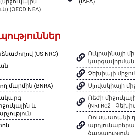
(միջուկային
(IAEA)
) (OECD NEA)
ություններ
Ուկրաինայի մ
ձնաժողով (US NRC)
կարգավորման 
յան
Չեխիայի միջու
ող մարմին (BNRA)
Սլովակիայի մի
տակարգ
Ռեժի միջուկա
ջուկային և
(NRI Řež - Չեխի
րչություն
Ռուսաստանի 
իոն
արդյունաբերակ
ծառայություն