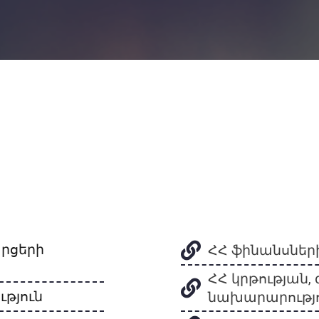
րցերի
ՀՀ ֆինանսներ
ՀՀ կրթության,
թյուն
նախարարությ