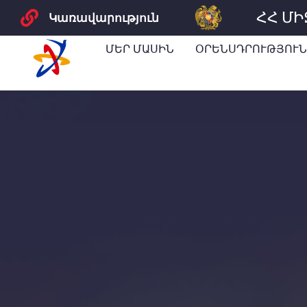
ՀՀ Մ
Կառավարություն
ՄԵՐ ՄԱՍԻՆ
ՕՐԵՆՍԴՐՈՒԹՅՈՒՆ