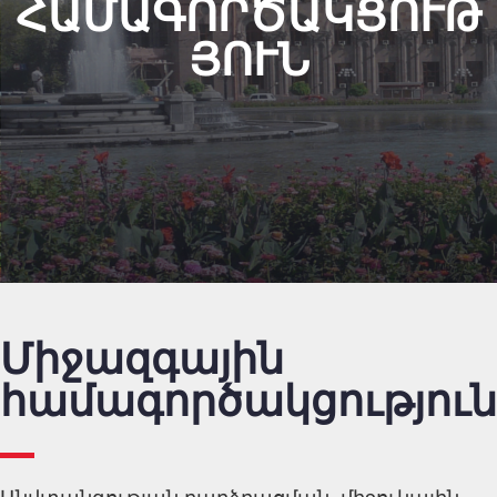
ՀԱՄԱԳՈՐԾԱԿՑՈՒԹ
ՅՈՒՆ
Միջազգային
համագործակցություն