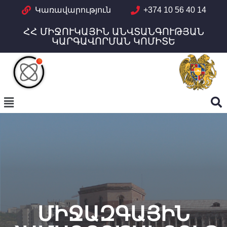
Կառավարություն
+374 10 56 40 14
ՀՀ ՄԻՋՈՒԿԱՅԻՆ ԱՆՎՏԱՆԳՈՒԹՅԱՆ
ԿԱՐԳԱՎՈՐՄԱՆ ԿՈՄԻՏԵ
ՄԻՋԱԶԳԱՅԻՆ