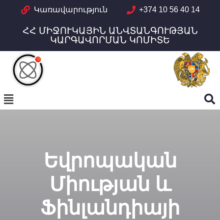
Կառավարություն
+374 10 56 40 14
ՀՀ ՄԻՋՈՒԿԱՅԻՆ ԱՆՎՏԱՆԳՈՒԹՅԱՆ
ԿԱՐԳԱՎՈՐՄԱՆ ԿՈՄԻՏԵ
Եվրոպական
Միության և
Ֆինլանդիայի